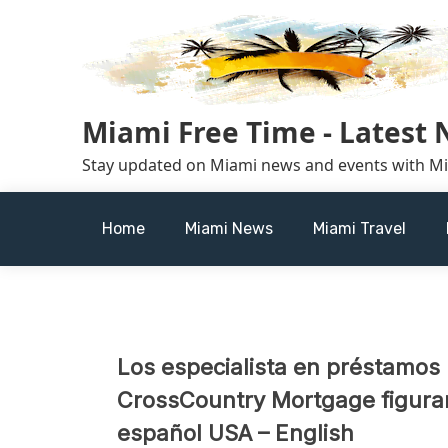
Skip
to
content
Miami Free Time - Latest
Stay updated on Miami news and events with M
Home
Miami News
Miami Travel
Los especialista en préstamos 
CrossCountry Mortgage figuran
español USA – English