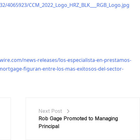
132/4065923/CCM_2022_Logo_HRZ_BLK___RGB_Logo.jpg
ire.com/news-releases/los-especialista-en-prestamos-
mortgage-figuran-entre-los-mas-exitosos-del-sector-
Next Post
Rob Gage Promoted to Managing
Principal